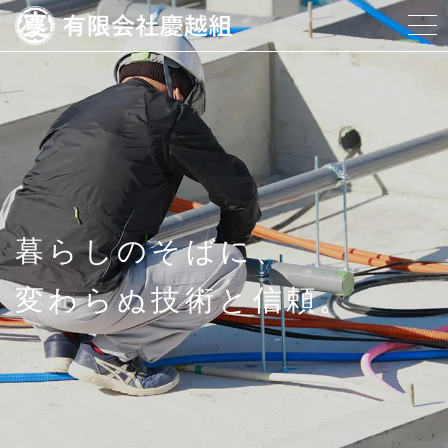
当社について
事業内容
アクセス
暮らしのそばに、
よくある質問
変わらぬ技術と信頼。
ブログ
お問い合わせ
CONTACT